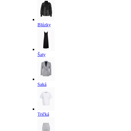
Blúzky
Šaty
Saká
Tričká