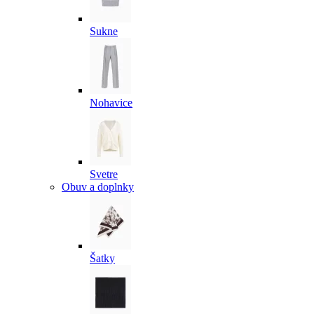
Sukne
Nohavice
Svetre
Obuv a doplnky
Šatky