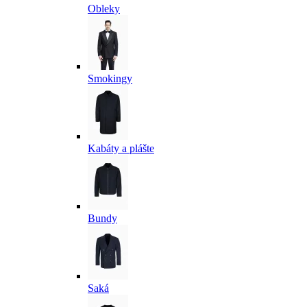
Obleky
Smokingy
Kabáty a plášte
Bundy
Saká