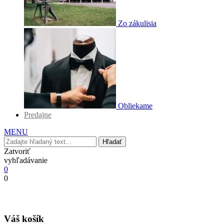
Zo zákulisia
Obliekame
Predajne
MENU
Hľadať
Zatvoriť
vyhľadávanie
0
0
Váš košík