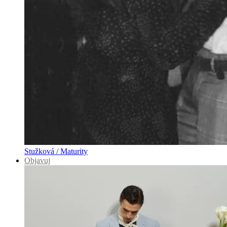
Stužková / Maturity
Objavuj