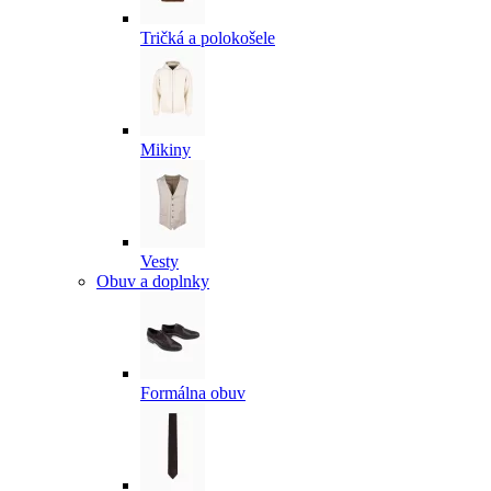
Tričká a polokošele
Mikiny
Vesty
Obuv a doplnky
Formálna obuv